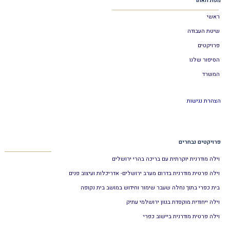
מפת האתר
ראשי
שיטת העבודה
פרויקטים
הסיפור שלנו
המשרד
הצהרת נגישות
פרויקטים נבחרים
וילה מודרנית יוקרתית עם בריכה בהרי ירושלים
וילה פרטית מודרנית בדרום מערב ירושלים- אדריכלות ועיצוב פנים
בית כפרי בתוך נחלה שעבר שימור וחידוש במושב בית נקופה
וילה ייחודית מוקפדת בגוון ירושלמי עתיק
וילה פרטית מודרנית ביישוב כפרי