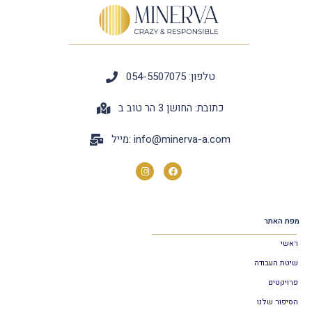
טלפון: 054-5507075
כתובת: החושן 3 הר טוב ב
info@minerva-a.com
מייל:
מפת האתר
ראשי
שיטת העבודה
פרויקטים
הסיפור שלנו