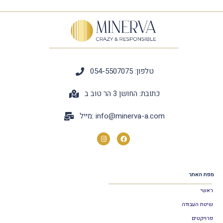
טלפון: 054-5507075
כתובת: החושן 3 הר טוב ב
info@minerva-a.com
מייל:
מפת האתר
ראשי
שיטת העבודה
פרויקטים