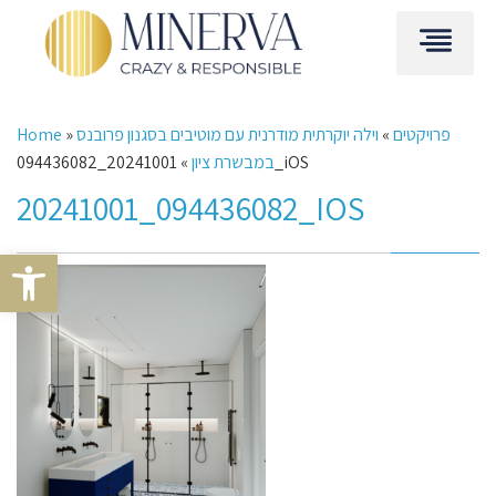
פרויקטים
»
וילה יוקרתית מודרנית עם מוטיבים בסגנון פרובנס
»
Home
20241001_094436082_iOS
במבשרת ציון
»
20241001_094436082_IOS
Open toolbar