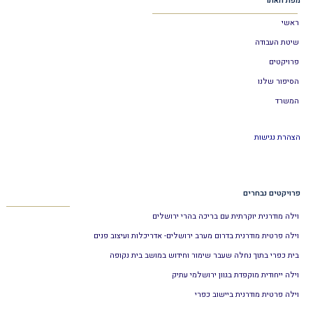
מפת האתר
ראשי
שיטת העבודה
פרויקטים
הסיפור שלנו
המשרד
הצהרת נגישות
פרויקטים נבחרים
וילה מודרנית יוקרתית עם בריכה בהרי ירושלים
וילה פרטית מודרנית בדרום מערב ירושלים- אדריכלות ועיצוב פנים
בית כפרי בתוך נחלה שעבר שימור וחידוש במושב בית נקופה
וילה ייחודית מוקפדת בגוון ירושלמי עתיק
וילה פרטית מודרנית ביישוב כפרי