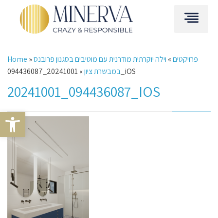
פרויקטים
»
וילה יוקרתית מודרנית עם מוטיבים בסגנון פרובנס
»
Home
20241001_094436087_iOS
במבשרת ציון
»
20241001_094436087_IOS
Open toolbar