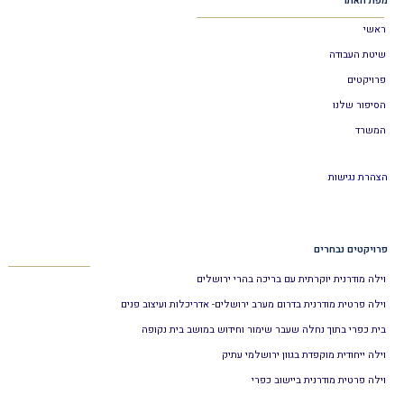
מפת האתר
ראשי
שיטת העבודה
פרויקטים
הסיפור שלנו
המשרד
הצהרת נגישות
פרויקטים נבחרים
וילה מודרנית יוקרתית עם בריכה בהרי ירושלים
וילה פרטית מודרנית בדרום מערב ירושלים- אדריכלות ועיצוב פנים
בית כפרי בתוך נחלה שעבר שימור וחידוש במושב בית נקופה
וילה ייחודית מוקפדת בגוון ירושלמי עתיק
וילה פרטית מודרנית ביישוב כפרי