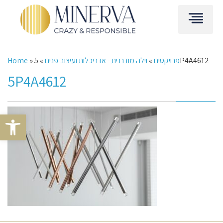
5P4A4612
פרויקטים
»
וילה מודרנית - אדריכלות ועיצוב פנים
»
»
Home
5P4A4612
Open toolbar