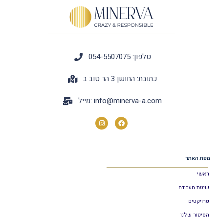
טלפון: 054-5507075
כתובת: החושן 3 הר טוב ב
info@minerva-a.com
מייל:
מפת האתר
ראשי
שיטת העבודה
פרויקטים
הסיפור שלנו