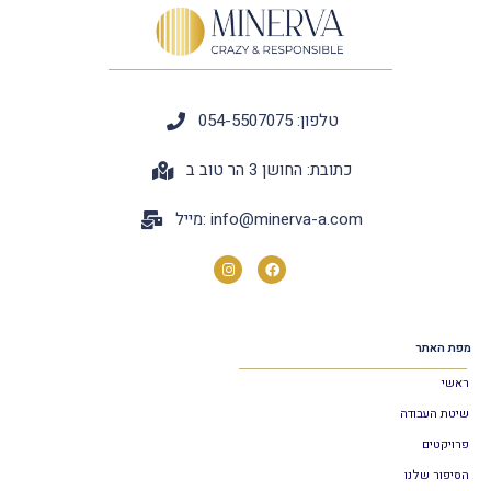
טלפון: 054-5507075
כתובת: החושן 3 הר טוב ב
info@minerva-a.com
מייל:
מפת האתר
ראשי
שיטת העבודה
פרויקטים
הסיפור שלנו