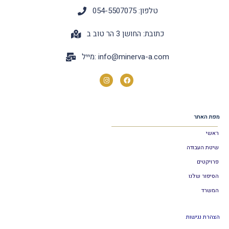
טלפון: 054-5507075
כתובת: החושן 3 הר טוב ב
info@minerva-a.com
מייל:
מפת האתר
ראשי
שיטת העבודה
פרויקטים
הסיפור שלנו
המשרד
הצהרת נגישות