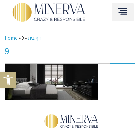
דף בית
»
9
»
Home
9
Open toolbar