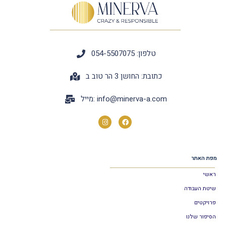
טלפון: 054-5507075
כתובת: החושן 3 הר טוב ב
info@minerva-a.com
מייל:
מפת האתר
ראשי
שיטת העבודה
פרויקטים
הסיפור שלנו