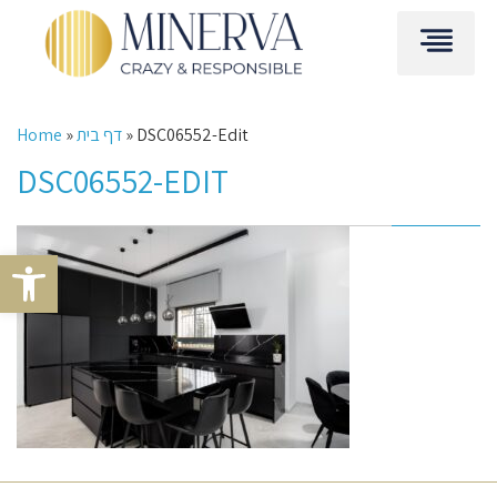
DSC06552-Edit
»
דף בית
»
Home
DSC06552-EDIT
Open toolbar